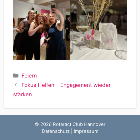
Kategorien
Feiern
Fokus Helfen – Engagement wieder
stärken
© 2026 Rotaract Club Hannover
Datenschutz
|
Impressum